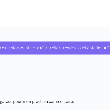
"> <b> <blockquote cite=""> <cite> <code> <del datetime=
vigateur pour mon prochain commentaire.